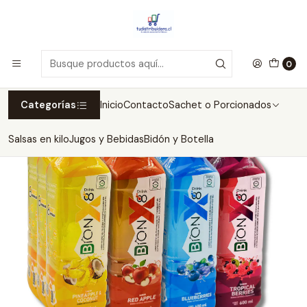
Inicio
Bebida Hidratante
Bebida Hidratante BionX8 Drink 600ml
Bebida Hidratante BIONX8 Drink de 600ML 12 unidades mix
0
Categorías
Inicio
Contacto
Sachet o Porcionados
Salsas en kilo
Jugos y Bebidas
Bidón y Botella