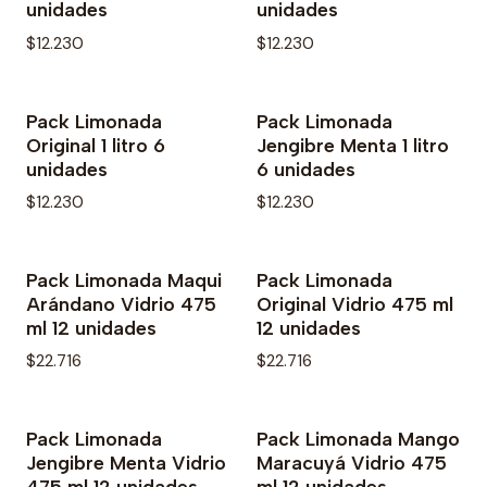
unidades
unidades
$12.230
$12.230
Pack Limonada
Pack Limonada
No disponible
No disponible
Original 1 litro 6
Jengibre Menta 1 litro
unidades
6 unidades
$12.230
$12.230
Pack Limonada Maqui
Pack Limonada
No disponible
No disponible
Arándano Vidrio 475
Original Vidrio 475 ml
ml 12 unidades
12 unidades
$22.716
$22.716
Pack Limonada
Pack Limonada Mango
No disponible
No disponible
Jengibre Menta Vidrio
Maracuyá Vidrio 475
475 ml 12 unidades
ml 12 unidades