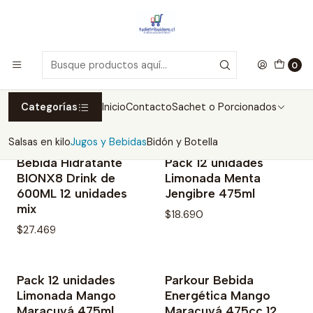
Inicio
Jugos y Bebidas
Jugos y Bebidas
0
Filtros
Categorías
Inicio
Contacto
Sachet o Porcionados
Salsas en kilo
Jugos y Bebidas
Bidón y Botella
Bebida Hidratante
Pack 12 unidades
No disponible
No disponible
BIONX8 Drink de
Limonada Menta
600ML 12 unidades
Jengibre 475ml
mix
$18.690
$27.469
Pack 12 unidades
Parkour Bebida
No disponible
No disponible
Limonada Mango
Energética Mango
Maracuyá 475ml
Maracuyá 475cc 12