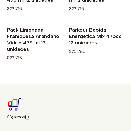
$22.716
$22.716
Pack Limonada
Parkour Bebida
No disponible
No disponible
Frambuesa Arándano
Energética Mix 475cc
Vidrio 475 ml 12
12 unidades
unidades
$23.280
$22.716
Síguenos