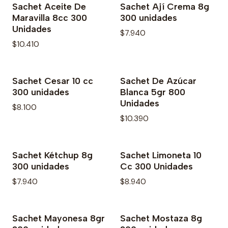
Sachet Aceite De
Sachet Ají Crema 8g
Agotado
No disponible
Maravilla 8cc 300
300 unidades
Unidades
$7.940
$10.410
Sachet Cesar 10 cc
Sachet De Azúcar
No disponible
300 unidades
Blanca 5gr 800
Unidades
$8.100
$10.390
Sachet Kétchup 8g
Sachet Limoneta 10
Agotado
300 unidades
Cc 300 Unidades
$7.940
$8.940
Sachet Mayonesa 8gr
Sachet Mostaza 8g
No disponible