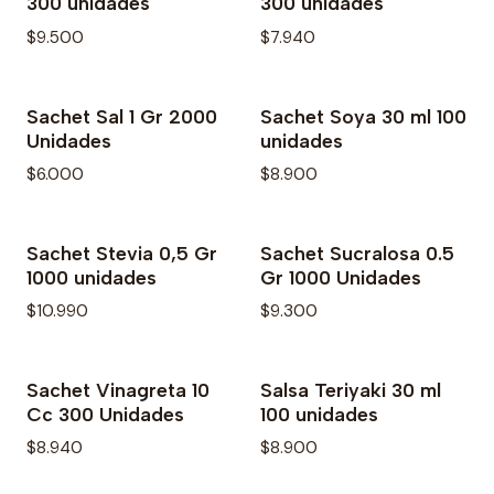
300 unidades
300 unidades
$9.500
$7.940
Sachet Sal 1 Gr 2000
Sachet Soya 30 ml 100
Agotado
No disponible
Unidades
unidades
$6.000
$8.900
Sachet Stevia 0,5 Gr
Sachet Sucralosa 0.5
No disponible
1000 unidades
Gr 1000 Unidades
$10.990
$9.300
Sachet Vinagreta 10
Salsa Teriyaki 30 ml
No disponible
No disponible
Cc 300 Unidades
100 unidades
$8.940
$8.900