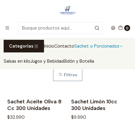
Inicio
Sachet o Porcionados
Sachet o Porcionados
0
Amplia variedad de productos porcionados, individuales en
formato Sachet, Stick o blíster, ideal para Delivery,
Categorías
Inicio
Contacto
Sachet o Porcionados
Cafeterías, Casinos, entre otros. Productos como Azúcar
en sachet, mermeladas individuales, Salsas, y mucho más.
Salsas en kilo
Jugos y Bebidas
Bidón y Botella
Filtros
Sachet Aceite Oliva 8
Sachet Limón 10cc
No disponible
Cc 300 Unidades
300 Unidades
$32.990
$9.990