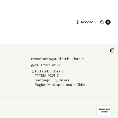
Acceso
0
Contáctanos
contacto@tudistribuidora.cl
56975258860
tudistribuidora.cl
FRESIA 9321, C
Santiago - Quilicura
Región Metropolitana - Chile