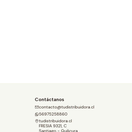
Contáctanos
contacto@tudistribuidora.cl
56975258860
tudistribuidora.cl
FRESIA 9321, C
Santiago - Quilicura