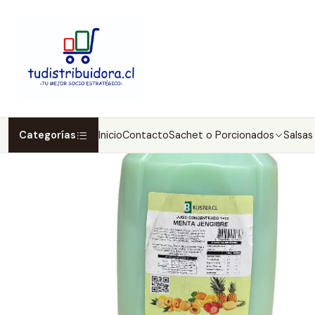
Inicio
Categorías
Inicio
Contacto
Sachet o Porcionados
Salsas 