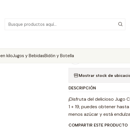
Jugos Concentrados
Jugo Concentrado 5 litros Sabor Menta Je
|
Jugo Concentr
Jengibre
en kilo
Jugos y Bebidas
Bidón y Botella
Agregar a la lista de
Mostrar stock de ubicaci
DESCRIPCIÓN
¡Disfruta del delicioso Jugo
1 + 19, puedes obtener hasta 
menos azúcar y está endulza
COMPARTIR ESTE PRODUCTO