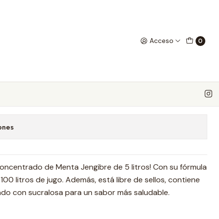
ngibre
Acceso
0
ado 5 litros Sabor Menta
 favoritos
ones
 Concentrado de Menta Jengibre de 5 litros! Con su fórmula
100 litros de jugo. Además, está libre de sellos, contiene
do con sucralosa para un sabor más saludable.