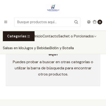
Inicio
mercadolibre
mercadolibre
0
Categorías
Inicio
Contacto
Sachet o Porcionados
Salsas en kilo
Jugos y Bebidas
Bidón y Botella
Todavía no hay productos disponibles
aquí
Puedes probar a buscar en otras categorías o
utilizar la barra de búsqueda para encontrar
otros productos.