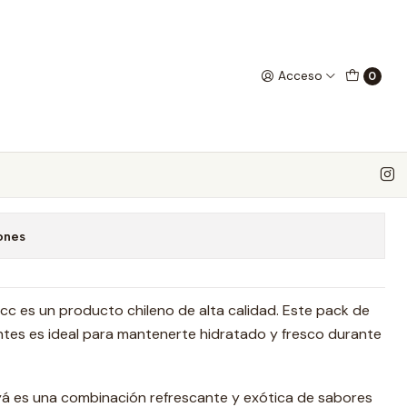
nta
Acceso
0
as 500cc Limonada Jengibre
 favoritos
ones
cc es un producto chileno de alta calidad. Este pack de
tes es ideal para mantenerte hidratado y fresco durante
 es una combinación refrescante y exótica de sabores