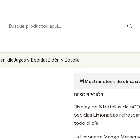
icio
Limonada PET
Pack 6 Botellas 500cc Limonada Jengibre Me
|
Pack 6 Botell
Menta
en kilo
Jugos y Bebidas
Bidón y Botella
Agregar a la lista de
Mostrar stock de ubicaci
DESCRIPCIÓN
Display de 6 botellas de 500
bebidas Limonadas refrescan
todo el día.
La Limonada Mango Maracuyá