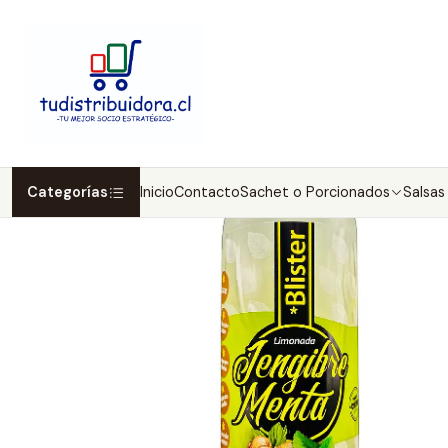
In
Categorías
Inicio
Contacto
Sachet o Porcionados
Salsas 