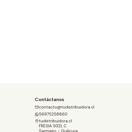
Contáctanos
contacto@tudistribuidora.cl
56975258860
tudistribuidora.cl
FRESIA 9321, C
Santiago - Quilicura