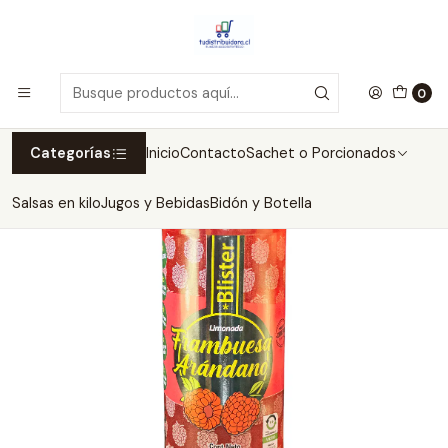
Inicio
Jugos y Bebidas
Limonadas
Limonada Blister Vidrio 475ml
Pack Limonada Frambuesa Arándano Vidrio 475 ml 12
unidades
0
Categorías
Inicio
Contacto
Sachet o Porcionados
Salsas en kilo
Jugos y Bebidas
Bidón y Botella