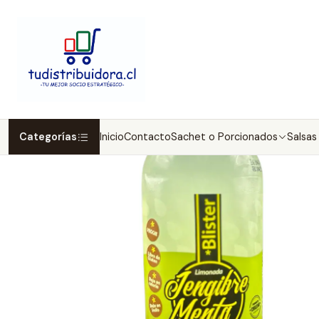
Inicio
Jugos y Bebidas
L
Categorías
Inicio
Contacto
Sachet o Porcionados
Salsas 