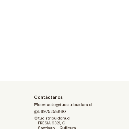
Contáctanos
contacto@tudistribuidora.cl
56975258860
tudistribuidora.cl
FRESIA 9321, C
Santiago - Quilicura