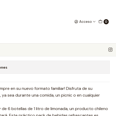
e Menta 1 litro 6 unidades
Acceso
0
Jengibre Menta 1 litro 6
 favoritos
ones
mpre en su nuevo formato familiar! Disfruta de su
 ya sea durante una comida, un picnic o en cualquier
de 6 botellas de 1 litro de limonada, un producto chileno
tará. Este práctico pack de bebidas refrescantes es