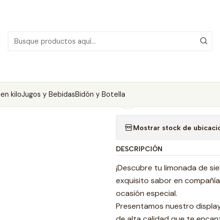
imonadas
Limonadas Blister Familiar 1 litro
Pack Limonada Jengibr
|
Pack Limonada 
unidades
en kilo
Jugos y Bebidas
Bidón y Botella
Agregar a la lista de
Mostrar stock de ubicaci
DESCRIPCIÓN
¡Descubre tu limonada de sie
exquisito sabor en compañía,
ocasión especial.
Presentamos nuestro display 
de alta calidad que te encan