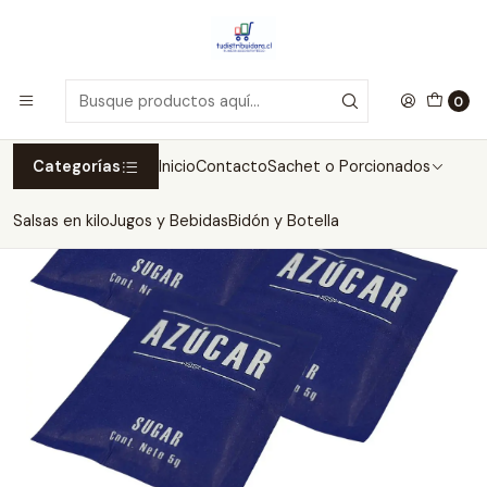
Inicio
Sachet o Porcionados
Azúcar y Endulzantes
Sachet De Azúcar Blanca 5gr 800 Unidades
0
Categorías
Inicio
Contacto
Sachet o Porcionados
Salsas en kilo
Jugos y Bebidas
Bidón y Botella