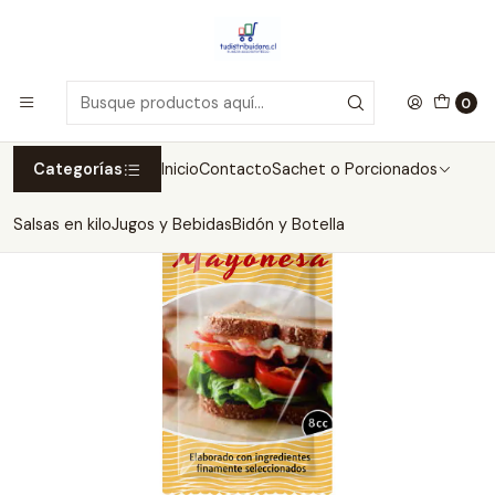
Inicio
Sachet o Porcionados
Salsas
Sachet Mayonesa 8gr 300 unidades
0
Categorías
Inicio
Contacto
Sachet o Porcionados
Salsas en kilo
Jugos y Bebidas
Bidón y Botella