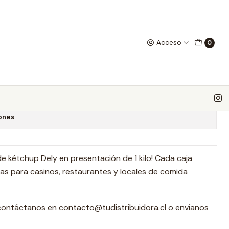
Acceso
0
úp Dely 1 kilo 10 unidades
 favoritos
ones
de kétchup Dely en presentación de 1 kilo! Cada caja
as para casinos, restaurantes y locales de comida
contáctanos en contacto@tudistribuidora.cl o envíanos