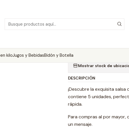
Inicio
Salsas en kilo
Salsa de Ketchúp Dely 1 kilo 10 unidades
|
Salsa de Ketch
Agregar a la lista de
en kilo
Jugos y Bebidas
Bidón y Botella
Mostrar stock de ubicaci
DESCRIPCIÓN
¡Descubre la exquisita salsa 
contiene 5 unidades, perfect
rápida.
Para compras al por mayor, 
un mensaje.