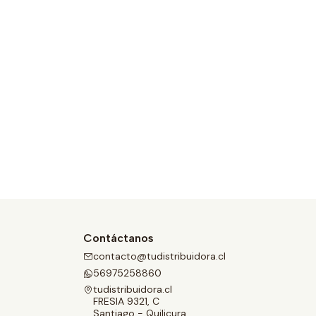
Contáctanos
contacto@tudistribuidora.cl
56975258860
tudistribuidora.cl
FRESIA 9321, C
Santiago - Quilicura